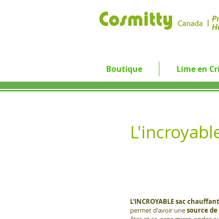
Boutique
Lime en Cri
L'incroyab
L'INCROYABLE sac chauffan
permet d'avoir une
source de
êtes et ce, sans micro-ondes o