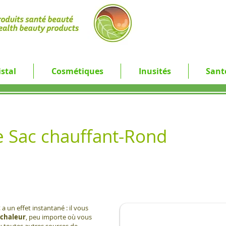
stal
Cosmétiques
Inusités
Sant
le Sac chauffant-Rond
t
a un effet instantané : il vous
 chaleur
, peu importe où vous
u toutes autres sources de