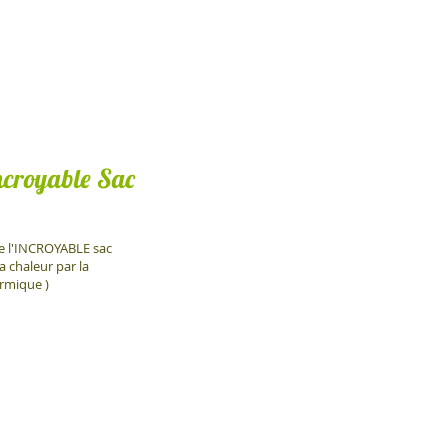
ncroyable Sac
de l'INCROYABLE sac
a chaleur par la
ermique )